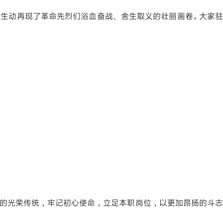
生动再现了革命先烈们浴血奋战、舍生取义的壮丽画卷。大家驻
的光荣传统，牢记初心使命，立足本职岗位，以更加昂扬的斗志