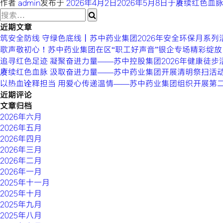
作者
admin
发布于
2026年4月2日
2026年5月8日
于赓续红色血脉
近期文章
筑安全防线 守绿色底线丨苏中药业集团2026年安全环保月系列
歌声敬初心！苏中药业集团在区“职工好声音”银企专场精彩绽放
追寻红色足迹 凝聚奋进力量——苏中控股集团2026年健康徒步
赓续红色血脉 汲取奋进力量——苏中药业集团开展清明祭扫活
以热血诠释担当 用爱心传递温情——苏中药业集团组织开展第
近期评论
文章归档
2026年六月
2026年五月
2026年四月
2026年三月
2026年二月
2026年一月
2025年十一月
2025年十月
2025年九月
2025年八月