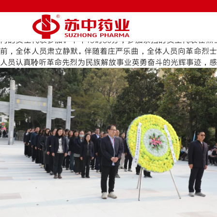
月份：2026年4月
赓续红色血脉 汲取奋进力量——苏中药业集团开展清明祭扫活
翠柏青松伴英烈，清明祭扫寄哀思。在清明节来临之际，为深切
门的员工代表参加。 下午15时30分，参加祭扫的员工代表
前，全体人员肃立静默。伴随着庄严乐曲，全体人员向革命烈士
人员认真聆听革命先烈为民族解放事业英勇奋斗的光辉事迹，感