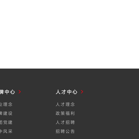
牌中心
人才中心
业理念
人才理念
牌建设
政策福利
团党建
人才招聘
中风采
招聘公告