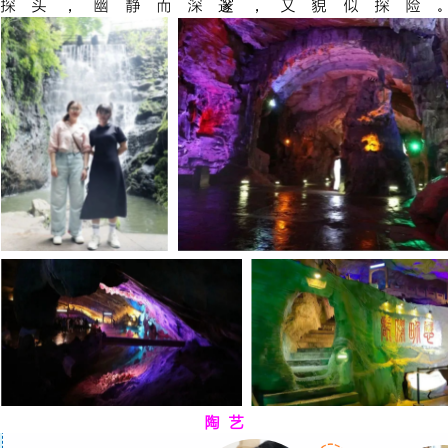
探头，幽静而深邃，又貌似探险。
陶 艺