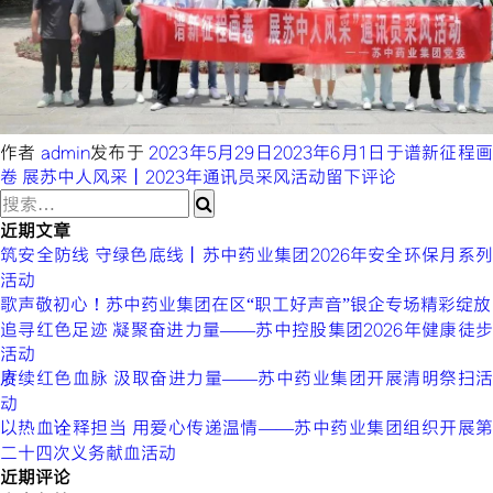
作者
admin
发布于
2023年5月29日
2023年6月1日
于谱新征程
卷 展苏中人风采丨2023年通讯员采风活动
留下评论
近期文章
筑安全防线 守绿色底线丨苏中药业集团2026年安全环保月系列
活动
歌声敬初心！苏中药业集团在区“职工好声音”银企专场精彩绽放
追寻红色足迹 凝聚奋进力量——苏中控股集团2026年健康徒步
活动
赓续红色血脉 汲取奋进力量——苏中药业集团开展清明祭扫活
动
以热血诠释担当 用爱心传递温情——苏中药业集团组织开展第
二十四次义务献血活动
近期评论