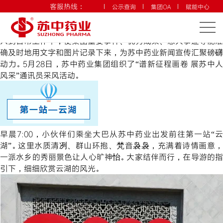
月份：2023年5月
客服热线：
公示查询
集团OA
赋能中心
谱新征程画卷 展苏中人风采丨2023年通讯员采风活动
联系我们
中文
ENG
为了不断提高广大通讯员的拍照、写作水平，将新闻宣传工作融
入到日常工作中，使集团重要事件、优秀成果、感人事迹等能准
确及时地用文字和图片记录下来，为苏中药业新闻宣传汇聚磅礴
动力。5月28日，苏中药业集团组织了“谱新征程画卷 展苏中人
风采”通讯员采风活动。
早晨7:00，小伙伴们乘坐大巴从苏中药业出发前往第一站“云
湖”。这里水质清冽、群山环抱、梵音袅袅，充满着诗情画意，
一派水乡的秀丽景色让人心旷神怡。大家结伴而行，在导游的指
引下，细细欣赏云湖的风光。