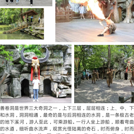
善卷洞是世界三大奇洞之一，上下三层，层层相连；上、中、下
和水洞，洞洞相通，最奇的是与后洞相连的水洞，是一条极古老
的地下溪河，游人至此，可乘游船。一行人坐上游船，顺着弯曲
的水道，细听曲水流声，观赏光怪陆离的奇石，时而俯身，时而