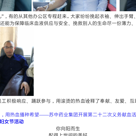
孔”，有的从其他办公区专程赶来。大家纷纷挽起衣袖、伸出手臂
还能为保障临床血液供应与安全、挽救别人的生命尽一份薄力、
员工积极响应、踊跃参与，用滚烫的热血诠释了奉献、友爱、互
航，用热血播种希望——苏中药业集团开展第二十二次义务献血
”妇女节活动
你向阳而生
配得上世间的美好