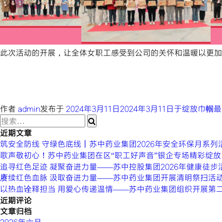
此次活动的开展，让全体女职工感受到公司的关怀和温暖以更加
作者
admin
发布于
2024年3月11日
2024年3月11日
于绽放巾帼最
近期文章
筑安全防线 守绿色底线丨苏中药业集团2026年安全环保月系列
歌声敬初心！苏中药业集团在区“职工好声音”银企专场精彩绽放
追寻红色足迹 凝聚奋进力量——苏中控股集团2026年健康徒步
赓续红色血脉 汲取奋进力量——苏中药业集团开展清明祭扫活
以热血诠释担当 用爱心传递温情——苏中药业集团组织开展第
近期评论
文章归档