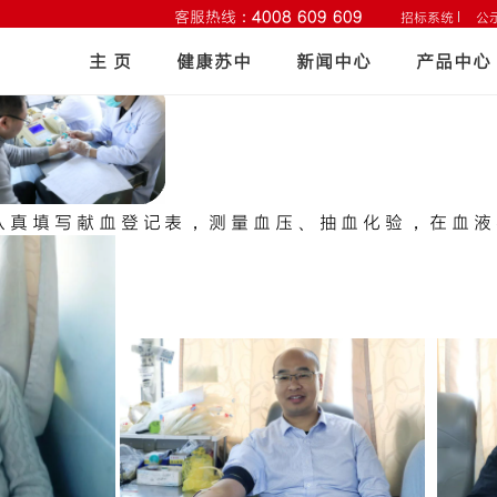
客服热线：
4008 609 609
招标系统
公
义务献血活动
主 页
健康苏中
新闻中心
产品中心
奉献的品质，3月20日上午，苏中药业集团在河西行政楼处开展
认真填写献血登记表，测量血压、抽血化验，在血液