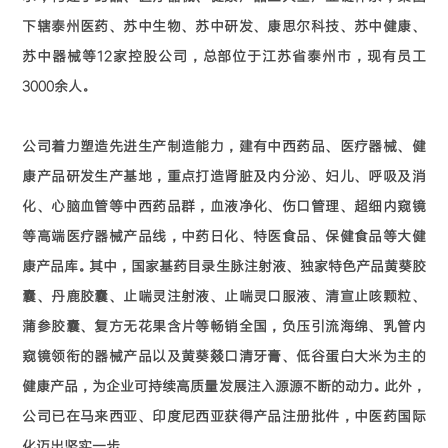
下辖泰州医药、苏中生物、苏中研发、康思尔科技、苏中健康、
苏中器械等12家控股公司，总部位于江苏省泰州市，现有员工
3000余人。
公司着力塑造先进生产制造能力，建有中西药品、医疗器械、健
康产品研发生产基地，重点打造肾脏及内分泌、妇儿、呼吸及消
化、心脑血管等中西药品群，血液净化、伤口管理、超细内窥镜
等高端医疗器械产品线，中药日化、特医食品、保健食品等大健
康产品库。其中，国家基药目录生脉注射液、独家特色产品黄葵胶
囊、丹鹿胶囊、止喘灵注射液、止喘灵口服液、清宣止咳颗粒、
蒲参胶囊、复方无花果含片等畅销全国，负压引流海绵、乳管内
窥镜领衔的器械产品以及黄葵燚口清牙膏、低谷蛋白大米为主的
健康产品，为企业可持续高质量发展注入源源不断的动力。此外，
公司已在马来西亚、印度尼西亚获得产品注册批件，中医药国际
化迈出坚实一步。