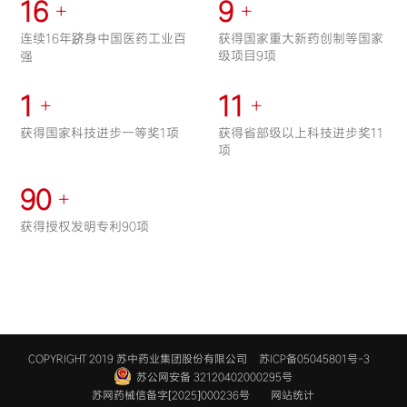
16
9
+
+
连续16年跻身中国医药工业百
获得国家重大新药创制等国家
级项目9项
强
1
11
+
+
获得国家科技进步一等奖1项
获得省部级以上科技进步奖11
项
90
+
获得授权发明专利90项
COPYRIGHT 2019 苏中药业集团股份有限公司
苏ICP备05045801号-3
苏公网安备 32120402000295号
苏网药械信备字[2025]000236号
网站统计