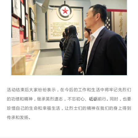
活动结束后大家纷纷表示，在今后的工作和生活中将牢记先烈们
的功绩和精神，继承英烈遗志，不忘初心、砥砺前行。同时，也要
珍惜自己的生命和幸福生活，让烈士们的精神在我们的身上得到
传承和发扬。