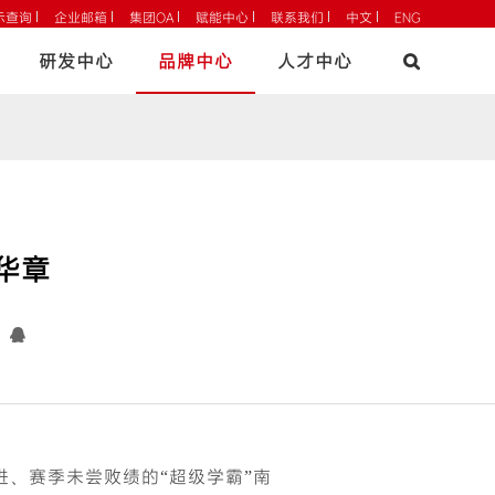
示查询
企业邮箱
集团OA
赋能中心
联系我们
中文
ENG
研发中心
品牌中心
人才中心
华章
进、赛季未尝败绩的“超级学霸”南