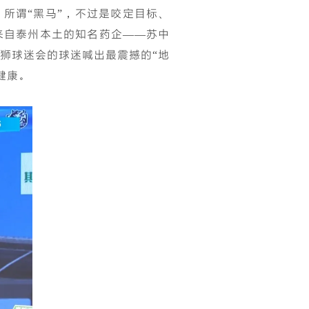
所谓“黑马”，不过是咬定目标、
，来自泰州本土的知名药企——苏中
蓝狮球迷会的球迷喊出最震撼的“地
健康。