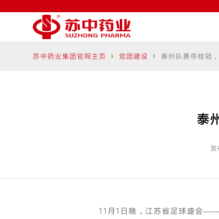
苏中药业集团官网主页
党团建设
泰州队勇夺桂冠
泰
发
11月1日晚，江苏省足球盛会—