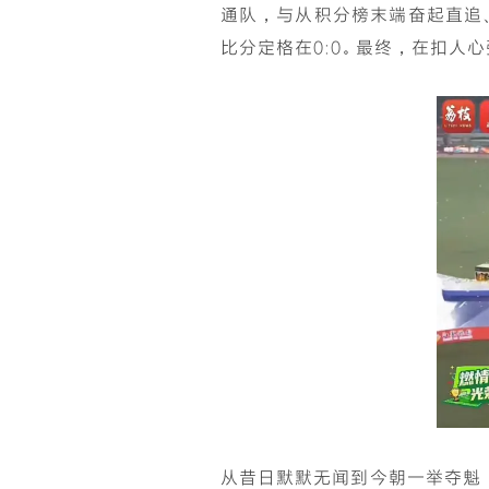
通队，与从积分榜末端奋起直追
比分定格在0:0。最终，在扣人
从昔日默默无闻到今朝一举夺魁