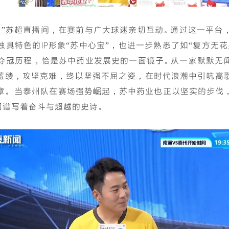
闻”苏超直播间，在赛前与广大球迷亲切互动。通过这一平台
具特色的IP形象“苏中心宝”，也进一步熟悉了如“复方无花
的夺冠历程，恰是苏中药业发展史的一面镜子。从一家默默无
路蓝缕，攻坚克难，终以坚强不屈之姿，在时代浪潮中引吭高
章。 当泰州队在赛场强势崛起，苏中药业也正以坚实的步伐
同谱写着奋斗与超越的史诗。