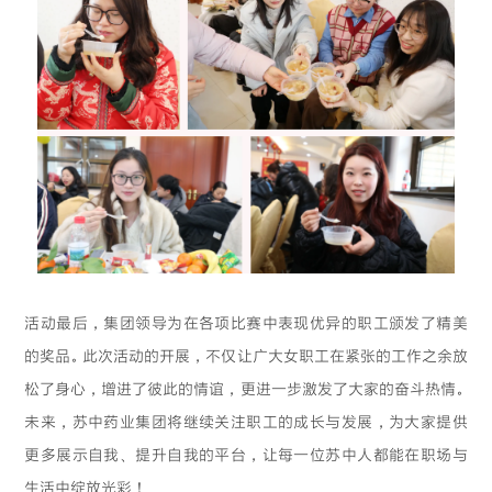
活动最后，集团领导为在各项比赛中表现优异的职工颁发了精美
的奖品。此次活动的开展，不仅让广大女职工在紧张的工作之余放
松了身心，增进了彼此的情谊，更进一步激发了大家的奋斗热情。
未来，苏中药业集团将继续关注职工的成长与发展，为大家提供
更多展示自我、提升自我的平台，让每一位苏中人都能在职场与
生活中绽放光彩！