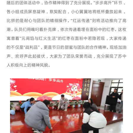
随后的团体活动中，协作精神得到了充分展现。“步步高升”环节，
各小组成员屏息凝神，默契配合，小心翼翼地将纸杯叠放起来，
比拼的是耐心与团队的精细操作。“红运传递”则将活动推向了高
潮。队员们用嘴叼着扑克牌，依次传递着埋在面粉中的红枣。这枚
寓意着“元宵馅与红火生活”的红枣在面粉中若隐若现，大家传递
的不仅是“战利品”，更是节日的甜蜜与团队的合作精神。现场加油
声、欢呼声此起彼伏，大家为了团队荣誉而战，充分展现了苏中
人积极向上的精神风貌。