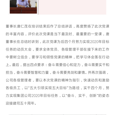
董事长唐仁茂在培训结束后作了总结讲话，高度赞扬了此次党课
的丰富内容，评价此次党课是当下最及时、最重要的一堂课，唐
董事长在总结时讲到，此次党课为后四个月努力实现2020年目标
任务的动员大会，要求全体党员、各级管理干部在接下来的工作
中要树立信念，要学习和领悟党课的精神，把学习体会落在行动
上。最后，提出四点要求：奋斗需要信心和定力，奋斗需要实干和
担当，奋斗需要智慧和力量，奋斗需要亮剑和豪情。并再次强调，
公司各级管理者，要以本次党课的精神为指引，快速动员和激励
各级员工，以“五大引领实现五大目标”为路径，实干四个月，努
力实现集团公司2020年目标任务，以“奋斗、实干、创新”的姿态
迎接建司五十周年。